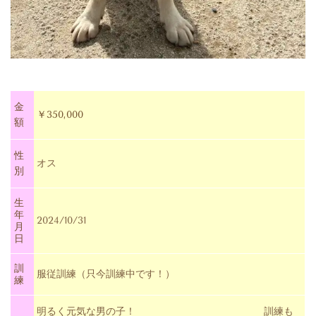
金
￥350,000
額
性
オス
別
生
年
2024/10/31
月
日
訓
服従訓練（只今訓練中です！）
練
明るく元気な男の子！ 訓練も