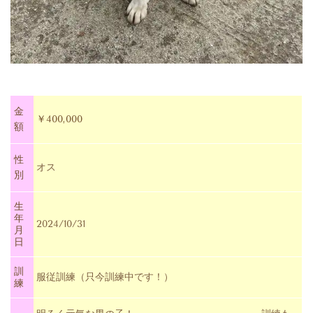
金
￥400,000
額
性
オス
別
生
年
2024/10/31
月
日
訓
服従訓練（只今訓練中です！）
練