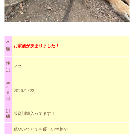
金
お家族が決まりました！
額
性
メス
別
生
年
2020/11/23
月
日
訓
服従訓練入ってます！
練
穏やかでとても優しい性格で