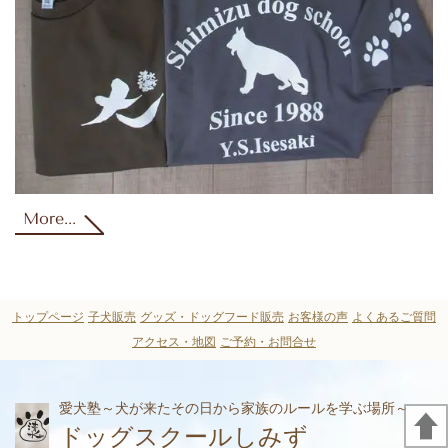
More...
トップページ
子犬販売
グッズ・ドッグフード販売
お客様の声
よくあるご質問
アクセス・地図
ご予約・お問合せ
愛犬塾
～犬が来たその日から家族のルールを学ぶ場所～
ドッグスクールしみず