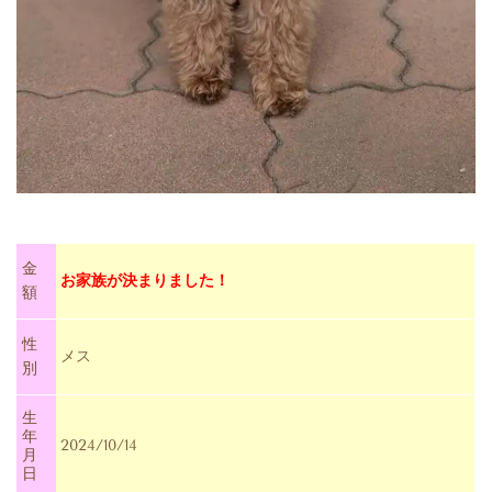
金
お家族が決まりました！
額
性
メス
別
生
年
2024/10/14
月
日