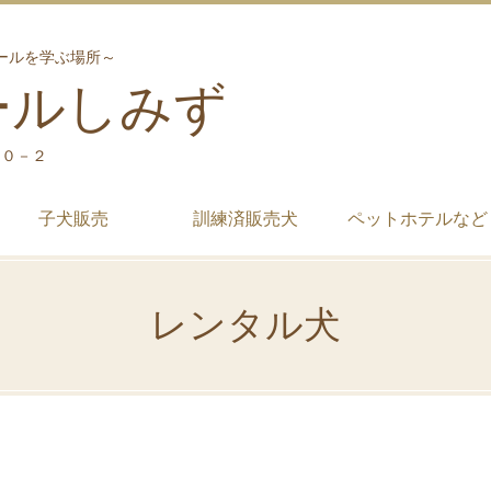
ールを学ぶ場所～
ールしみず
７０－２
子犬販売
訓練済販売犬
ペットホテルなど
レンタル犬